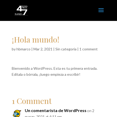
¡Hola mundo!
by
hbmarco
|
Mar 2, 2021
|
Sin categoría
|
1 comment
Bienvenido a WordPress. Esta es tu primera entrada.
Edítala o bórrala, ¡luego empieza a escribir!
1 Comment
Un comentarista de WordPress
on 2
marzo, 2021 at 4:11 pm